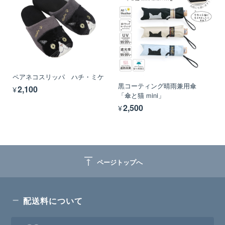
ペアネコスリッパ ハチ・ミケ
黒コーティング晴雨兼用傘
¥2,100
「傘と猫 mini」
¥2,500
vertical_align_top
ページトップへ
配送料について