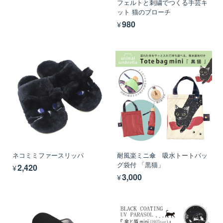
フェルトと刺繍でつくる手芸キ
ット 猫のブローチ
¥980
ネコミミファースリッパ
耐風楽ミニ傘 吸水トートバッ
グ袋付 「黒猫」
¥2,420
¥3,000