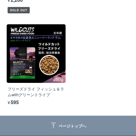
SOLD OUT
フリーズドライ フィッシュ＆ラ
ムwithグリーントライプ
¥595
vertical_align_top
ページトップへ