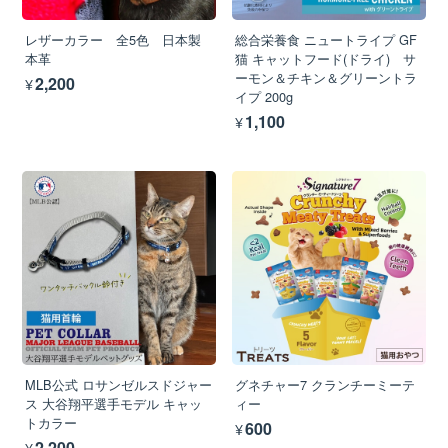
レザーカラー 全5色 日本製
総合栄養食 ニュートライプ GF
本革
猫 キャットフード(ドライ) サ
ーモン＆チキン＆グリーントラ
¥2,200
イプ 200g
¥1,100
MLB公式 ロサンゼルスドジャー
グネチャー7 クランチーミーテ
ス 大谷翔平選手モデル キャッ
ィー
トカラー
¥600
¥2,200