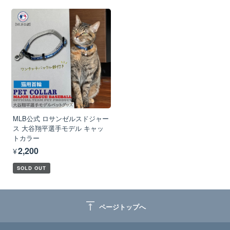
MLB公式 ロサンゼルスドジャー
ス 大谷翔平選手モデル キャッ
トカラー
¥2,200
SOLD OUT
vertical_align_top
ページトップへ