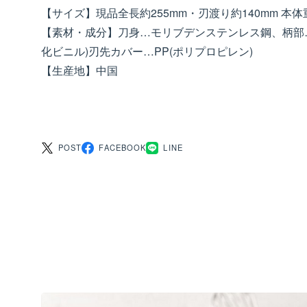
【サイズ】現品全長約255mm・刃渡り約140mm 本体重
【素材・成分】刀身…モリブデンステンレス鋼、柄部…
化ビニル)刃先カバー…PP(ポリプロピレン)
【生産地】中国
POST
FACEBOOK
LINE