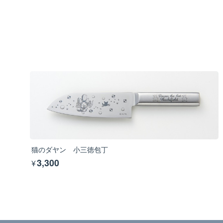
猫のダヤン 小三徳包丁
¥3,300