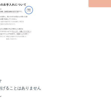
す
剥げることはありません
ん