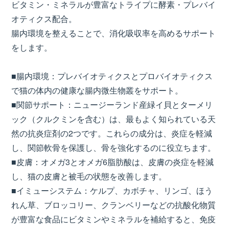
ビタミン・ミネラルが豊富なトライプに酵素・プレバイ
オティクス配合。
腸内環境を整えることで、消化吸収率を高めるサポート
をします。
■腸内環境：プレバイオティクスとプロバイオティクス
で猫の体内の健康な腸内微生物叢をサポート。
■関節サポート：ニュージーランド産緑イ貝とターメリ
ック（クルクミンを含む）は、最もよく知られている天
然の抗炎症剤の2つです。これらの成分は、炎症を軽減
し、関節軟骨を保護し、骨を強化するのに役立ちます。
■皮膚：オメガ3とオメガ6脂肪酸は、皮膚の炎症を軽減
し、猫の皮膚と被毛の状態を改善します。
■イミューシステム：ケルプ、カボチャ、リンゴ、ほう
れん草、ブロッコリー、クランベリーなどの抗酸化物質
が豊富な食品にビタミンやミネラルを補給すると、免疫