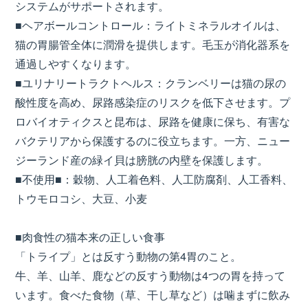
システムがサポートされます。
■ヘアボールコントロール：ライトミネラルオイルは、
猫の胃腸管全体に潤滑を提供します。毛玉が消化器系を
通過しやすくなります。
■ユリナリートラクトヘルス：クランベリーは猫の尿の
酸性度を高め、尿路感染症のリスクを低下させます。プ
ロバイオティクスと昆布は、尿路を健康に保ち、有害な
バクテリアから保護するのに役立ちます。一方、ニュー
ジーランド産の緑イ貝は膀胱の内壁を保護します。
■不使用■：穀物、人工着色料、人工防腐剤、人工香料、
トウモロコシ、大豆、小麦
■肉食性の猫本来の正しい食事
「トライプ」とは反すう動物の第4胃のこと。
牛、羊、山羊、鹿などの反すう動物は4つの胃を持って
います。食べた食物（草、干し草など）は噛まずに飲み