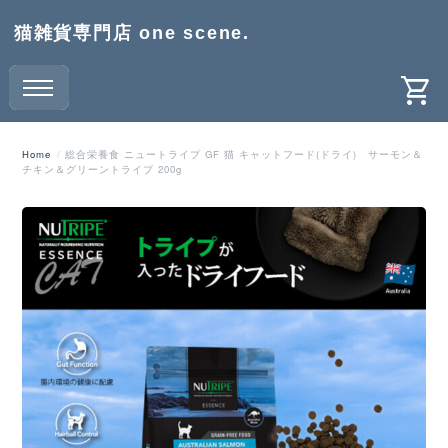
猫雑貨専門店 one scene.
Home
総合栄養食 ニュートライプ GF 猫 キャットフード(ドライ) サーモン＆
チキン＆グリーントライプ 200g