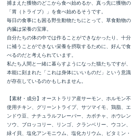
捕まえた獲物のどこから食べ始めるか、真っ先に獲物の
「胃（トライプ）」を食べ始めるそうです。
毎日の食事にも困る野生動物たちにとって、草食動物の
内臓は栄養の宝庫。
自分たちの体の中では作ることができなかったり、十分
に補うことができない栄養を摂取するために、好んで食
べるのだと考えられています。
私たち人間と一緒に暮らすようになった猫たちですが、
本能に刻まれた「これは身体にいいものだ」という意識
が存在しているのかもしれません。
【素材・成分】オーストラリア産サーモン、ホルモン不
使用チキン、グリーントライプ、サツマイモ、鶏脂、エ
ンドウ豆、ナチュラルフレーバー、カボチャ、ホウレン
ソウ、ブロッコリー、リンゴ、クランベリー、ウコン、
緑イ貝、塩化アンモニウム、塩化カリウム、ビタミン・