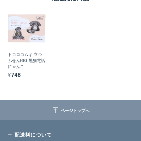
トコロコムギ 立つ
ふせんBIG 黒猫電話
にゃんこ
¥748
vertical_align_top
ページトップへ
配送料について