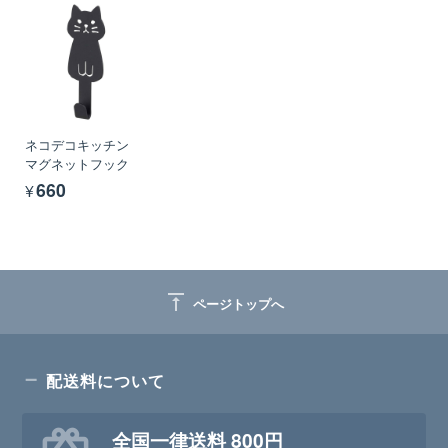
ネコデコキッチン
マグネットフック
¥660
vertical_align_top
ページトップへ
配送料について
全国一律送料 800円